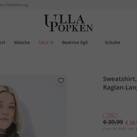
tis Filiallieferung
ort
Wäsche
SALE %
Beatrice Egli
Schuhe
Sweatshirt,
Raglan-La
- 27%
€ 39,99
€ 28,
Preis inkl. MwSt. zzgl.
V