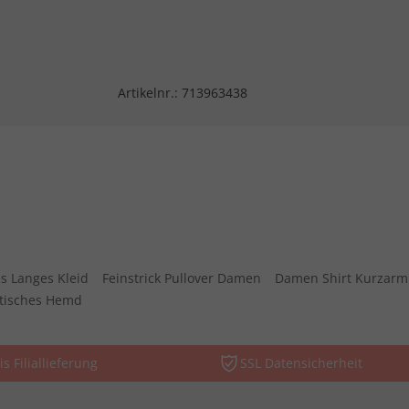
Artikelnr.:
713963438
s Langes Kleid
Feinstrick Pullover Damen
Damen Shirt Kurzarm
stisches Hemd
is Filiallieferung
SSL Datensicherheit