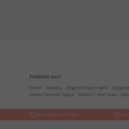
Entdecke auch
Dirndl
Dessous
Elegante Blusen Weiß
Elegante
Damen Shirt mit Spitze
Damen T Shirt Grau
Ela
Alle Größen ein Preis
Grat