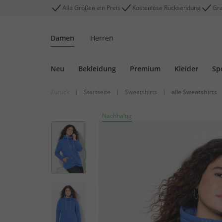
Alle Größen ein Preis
Kostenlose Rücksendung
Gra
Damen
Herren
Neu
Bekleidung
Premium
Kleider
Sp
Zurück
|
Startseite
|
Sweatshirts
|
alle Sweatshirts
Nachhaltig