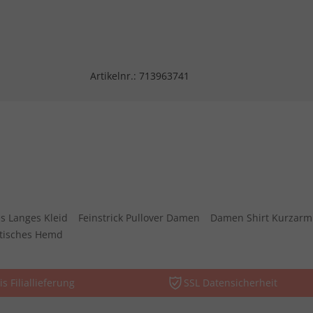
Artikelnr.:
713963741
s Langes Kleid
Feinstrick Pullover Damen
Damen Shirt Kurzarm
stisches Hemd
is Filiallieferung
SSL Datensicherheit