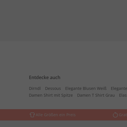
Entdecke auch
Dirndl
Dessous
Elegante Blusen Weiß
Elegante
Damen Shirt mit Spitze
Damen T Shirt Grau
Ela
Alle Größen ein Preis
Grat