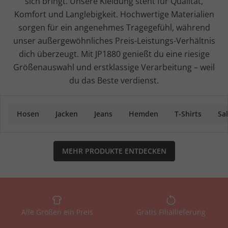
sich bringt. Unsere Kleidung steht für Qualität,
Komfort und Langlebigkeit. Hochwertige Materialien
sorgen für ein angenehmes Tragegefühl, während
unser außergewöhnliches Preis-Leistungs-Verhältnis
dich überzeugt. Mit JP1880 genießt du eine riesige
Größenauswahl und erstklassige Verarbeitung – weil
du das Beste verdienst.
Hosen
Jacken
Jeans
Hemden
T-Shirts
Sa
MEHR PRODUKTE ENTDECKEN
Alle Größen ein Preis
Gratis Filiallieferung