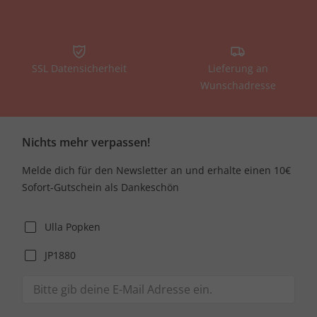
besonders?
Was wir Dir bieten:
SSL Datensicherheit
Lieferung an
Damenmode ab Konfektionsgröße 42
Wunschadresse
Kleider
,
Hosen
,
Röcke
,
Blusen
,
Shirts
, Sportbekleidung
und mehr für Mollige
Plus Size-Bademode
,
Wäsche
und
Shapewear
Nichts mehr verpassen!
Hochzeitsmode
,
Trachten
und Fanmode in Deiner Größe
Die passenden
Accessoires
und
Schuhe
Melde dich für den Newsletter an und erhalte einen 10€
Worauf wir Wert legen:
Sofort-Gutschein als Dankeschön
Schnitte, die Deinen Konturen schmeicheln, Deinen
Ulla Popken
Körper optisch strecken, Problemzonen kaschieren und
Vorzüge betonen
JP1880
Passformen, die perfekt auf die Figur molliger Frauen
ausgelegt sind
Zeitgemäße Farben, Muster und Stoffe für jeden