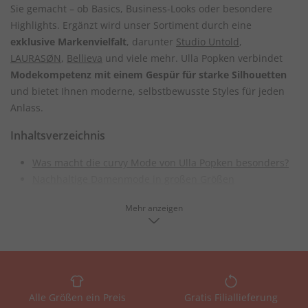
Sie gemacht – ob Basics, Business-Looks oder besondere
Highlights. Ergänzt wird unser Sortiment durch eine
exklusive Markenvielfalt
, darunter
Studio Untold
,
LAURASØN
,
Bellieva
und viele mehr. Ulla Popken verbindet
Modekompetenz mit einem Gespür für starke Silhouetten
und bietet Ihnen moderne, selbstbewusste Styles für jeden
Anlass.
Inhaltsverzeichnis
Was macht die curvy Mode von Ulla Popken besonders?
Nachhaltige Damenmode in großen Größen
Unser Sortiment - Curvy Mode für jeden Anlass
Mehr anzeigen
Männermode in großen Größen - JP1880 – For real men
only
Shopping Vorteile von Ulla Popken
Modeberatung für große Größen
FAQs rund um Plus Size Damenmode
Alle Größen ein Preis
Gratis Filiallieferung
Was macht die curvy Mode von Ulla Popken