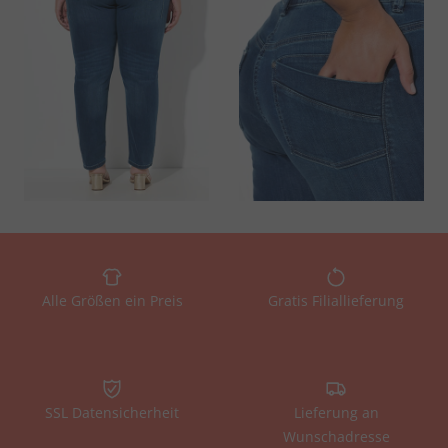
Alle Größen ein Preis
Gratis Filiallieferung
SSL Datensicherheit
Lieferung an
Wunschadresse