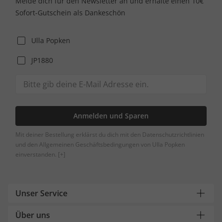
Melde dich für den Newsletter an und erhalte einen 10€
Sofort-Gutschein als Dankeschön
Ulla Popken
JP1880
Anmelden und Sparen
Mit deiner Bestellung erklärst du dich mit den Datenschutzrichtlinien
und den Allgemeinen Geschäftsbedingungen von Ulla Popken
einverstanden.
[+]
Unser Service
Über uns