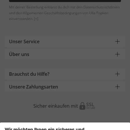
Mit deiner Bestellung erklärst du dich mit den Datenschutzrichtlinien
und den Allgemeinen Geschäftsbedingungen von Ulla Popken
einverstanden.
[+]
Unser Service
Über uns
Brauchst du Hilfe?
Unsere Zahlungsarten
Sicher einkaufen mit
Weitere Onlineshops