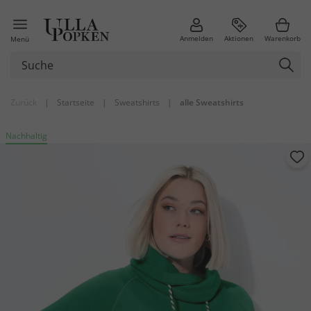
Anmelden
Aktionen
Warenkorb
Menü
Zurück
|
Startseite
|
Sweatshirts
|
alle Sweatshirts
Nachhaltig