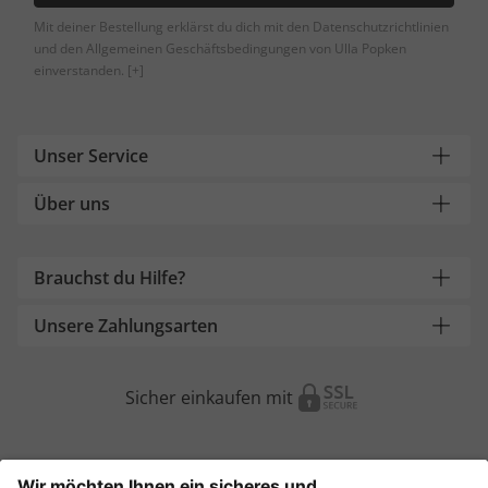
Mit deiner Bestellung erklärst du dich mit den Datenschutzrichtlinien
und den Allgemeinen Geschäftsbedingungen von Ulla Popken
einverstanden.
[+]
Unser Service
Über uns
Brauchst du Hilfe?
Unsere Zahlungsarten
Sicher einkaufen mit
Weitere Onlineshops