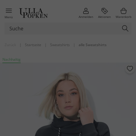
Anmelden
Aktionen
Warenkorb
Menü
Zurück
|
Startseite
|
Sweatshirts
|
alle Sweatshirts
Nachhaltig