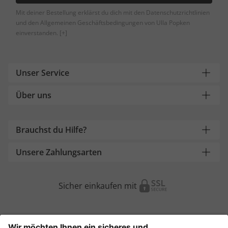
Mit deiner Bestellung erklärst du dich mit den Datenschutzrichtlinien
und den Allgemeinen Geschäftsbedingungen von Ulla Popken
einverstanden.
[+]
Unser Service
Über uns
Brauchst du Hilfe?
Unsere Zahlungsarten
Sicher einkaufen mit
Weitere Onlineshops