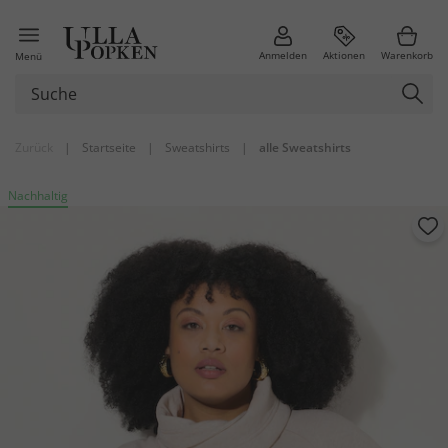
Anmelden
Aktionen
Warenkorb
Menü
Zurück
|
Startseite
|
Sweatshirts
|
alle Sweatshirts
Nachhaltig