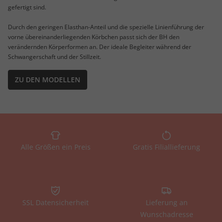
gefertigt sind.
Durch den geringen Elasthan-Anteil und die spezielle Linienführung der
vorne übereinanderliegenden Körbchen passt sich der BH den
verändernden Körperformen an. Der ideale Begleiter während der
Schwangerschaft und der Stillzeit.
ZU DEN MODELLEN
Alle Größen ein Preis
Gratis Filiallieferung
SSL Datensicherheit
Lieferung an
Wunschadresse