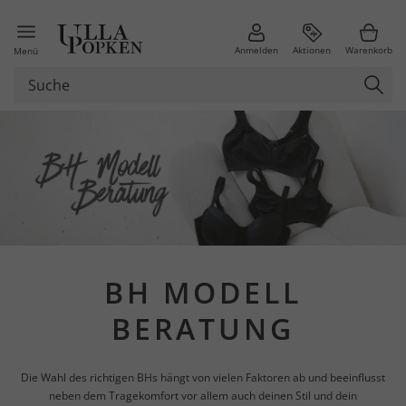
Anmelden
Aktionen
Warenkorb
Menü
BH MODELL
BERATUNG
Die Wahl des richtigen BHs hängt von vielen Faktoren ab und beeinflusst
neben dem Tragekomfort vor allem auch deinen Stil und dein