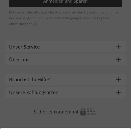
Anmelden und Sparen
Mit deiner Bestellung erklärst du dich mit den Datenschutzrichtlinien
und den Allgemeinen Geschäftsbedingungen von Ulla Popken
einverstanden.
[+]
Unser Service
Über uns
Brauchst du Hilfe?
Unsere Zahlungsarten
Sicher einkaufen mit