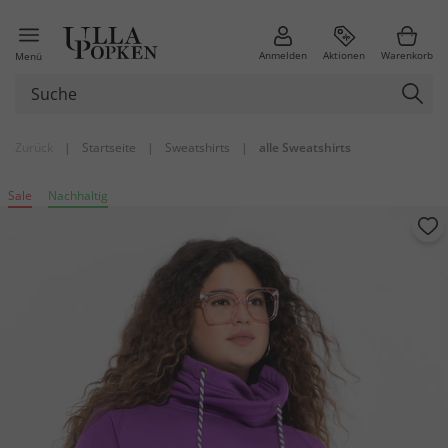
Anmelden
Aktionen
Warenkorb
Menü
Zurück
|
Startseite
|
Sweatshirts
|
alle Sweatshirts
Sale
Nachhaltig