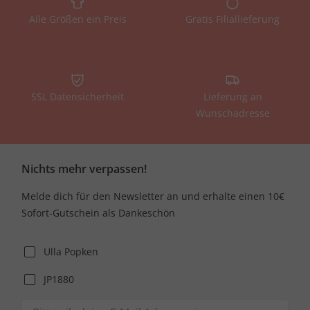
Alle Größen ein Preis
Gratis Filiallieferung
SSL Datensicherheit
Lieferung an
Wunschadresse
Nichts mehr verpassen!
Melde dich für den Newsletter an und erhalte einen 10€
Sofort-Gutschein als Dankeschön
Ulla Popken
JP1880