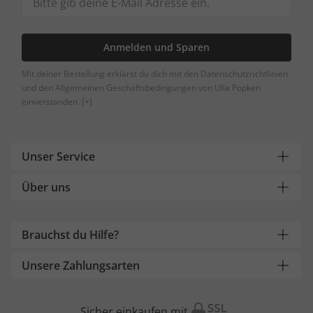
Anmelden und Sparen
Mit deiner Bestellung erklärst du dich mit den Datenschutzrichtlinien
und den Allgemeinen Geschäftsbedingungen von Ulla Popken
einverstanden.
[+]
Unser Service
Über uns
Brauchst du Hilfe?
Unsere Zahlungsarten
Sicher einkaufen mit