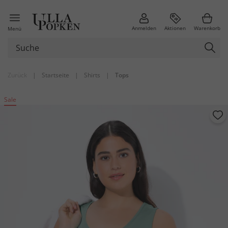
Anmelden
Aktionen
Warenkorb
Menü
Zurück
|
Startseite
|
Shirts
|
Tops
Sale