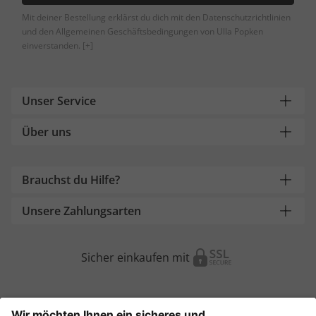
Mit deiner Bestellung erklärst du dich mit den Datenschutzrichtlinien
und den Allgemeinen Geschäftsbedingungen von Ulla Popken
einverstanden.
[+]
Unser Service
Über uns
Brauchst du Hilfe?
Unsere Zahlungsarten
Sicher einkaufen mit
Weitere Onlineshops