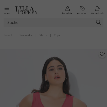
Anmelden
Aktionen
Warenkorb
Menü
Zurück
|
Startseite
|
Shirts
|
Tops