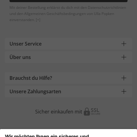
Mit deiner Bestellung erklärst du dich mit den Datenschutzrichtlinien
und den Allgemeinen Geschäftsbedingungen von Ulla Popken
einverstanden.
[+]
Unser Service
Über uns
Brauchst du Hilfe?
Unsere Zahlungsarten
Sicher einkaufen mit
Weitere Onlineshops