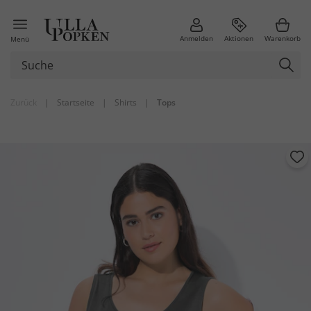
Anmelden
Aktionen
Warenkorb
Menü
Zurück
|
Startseite
|
Shirts
|
Tops