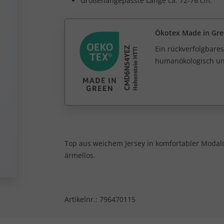
Größenangepasste Länge ca. 72-76 cm.
Ökotex Made in Gr
Ein rückverfolgbares
humanökologisch unb
Top aus weichem Jersey in komfortabler Modalq
ärmellos.
Artikelnr.:
796470115