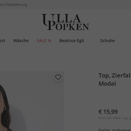
tis Filiallieferung
ort
Wäsche
SALE %
Beatrice Egli
Schuhe
Top, Zierfa
Modal
€ 15,99
Preis inkl. MwSt. zzgl.
V
Farbe:
mahagon