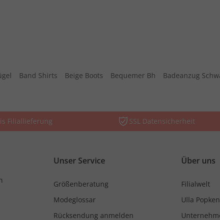
ügel
Band Shirts
Beige Boots
Bequemer Bh
Badeanzug Schw
is Filiallieferung
SSL Datensicherheit
Unser Service
Über uns
n
Größenberatung
Filialwelt
Modeglossar
Ulla Popken
Rücksendung anmelden
Unternehm