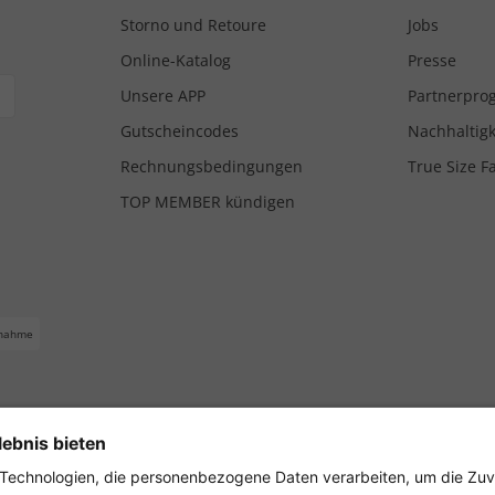
Storno und Retoure
Jobs
Online-Katalog
Presse
Unsere APP
Partnerpr
Gutscheincodes
Nachhaltigk
Rechnungsbedingungen
True Size F
TOP MEMBER kündigen
nahme