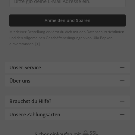
Anmelden und Sparen
Mit deiner Bestellung erklärst du dich mit den Datenschutzrichtlinien
und den Allgemeinen Geschäftsbedingungen von Ulla Popken
einverstanden.
[+]
Unser Service
Über uns
Brauchst du Hilfe?
Unsere Zahlungsarten
Sicher einkaufen mit