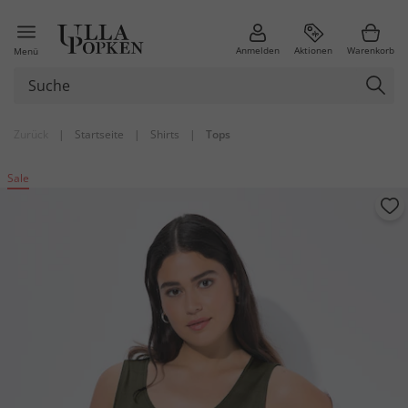
Anmelden
Aktionen
Warenkorb
Menü
Zurück
|
Startseite
|
Shirts
|
Tops
Sale