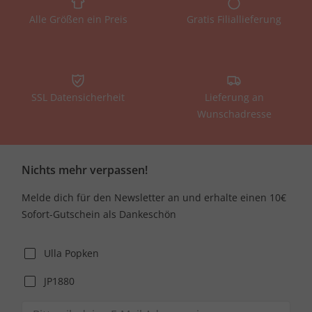
Alle Größen ein Preis
Gratis Filiallieferung
SSL Datensicherheit
Lieferung an
Wunschadresse
Nichts mehr verpassen!
Melde dich für den Newsletter an und erhalte einen 10€
Sofort-Gutschein als Dankeschön
Ulla Popken
JP1880