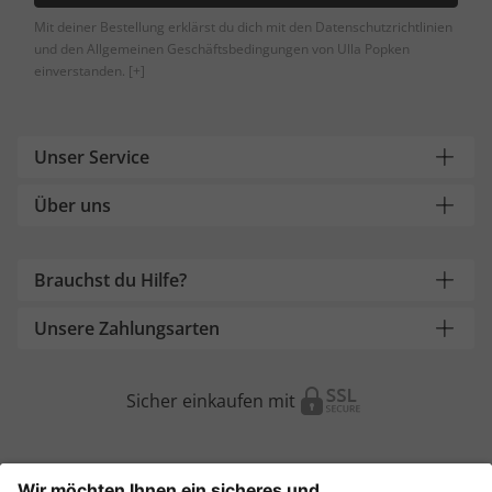
Mit deiner Bestellung erklärst du dich mit den Datenschutzrichtlinien
und den Allgemeinen Geschäftsbedingungen von Ulla Popken
einverstanden.
[+]
Unser Service
Über uns
Brauchst du Hilfe?
Unsere Zahlungsarten
Sicher einkaufen mit
Weitere Onlineshops