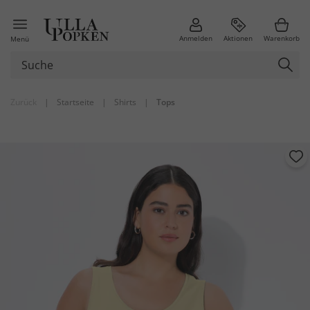
Anmelden
Aktionen
Warenkorb
Menü
Zurück
|
Startseite
|
Shirts
|
Tops