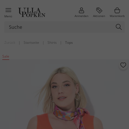
Anmelden
Aktionen
Warenkorb
Menü
Zurück
|
Startseite
|
Shirts
|
Tops
Sale