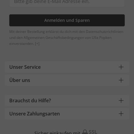
Anmelden und Sparen
Mit deiner Bestellung erklärst du dich mit den Datenschutzrichtlinien
und den Allgemeinen Geschäftsbedingungen von Ulla Popken
einverstanden.
[+]
Unser Service
Über uns
Brauchst du Hilfe?
Unsere Zahlungsarten
Sicher einkaufen mit