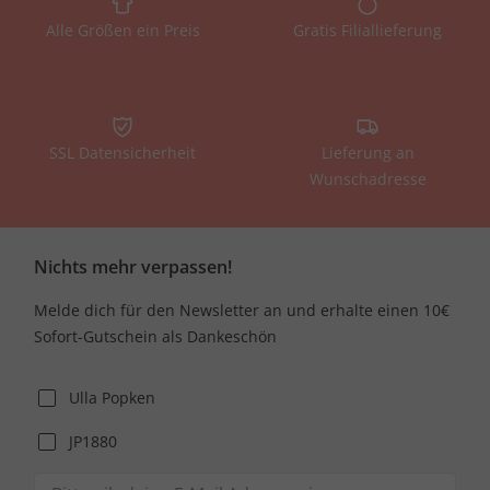
Alle Größen ein Preis
Gratis Filiallieferung
SSL Datensicherheit
Lieferung an
Wunschadresse
Nichts mehr verpassen!
Melde dich für den Newsletter an und erhalte einen 10€
Sofort-Gutschein als Dankeschön
Ulla Popken
JP1880