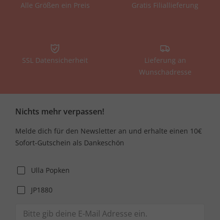
Alle Größen ein Preis
Gratis Filiallieferung
SSL Datensicherheit
Lieferung an
Wunschadresse
Nichts mehr verpassen!
Melde dich für den Newsletter an und erhalte einen 10€
Sofort-Gutschein als Dankeschön
Ulla Popken
JP1880