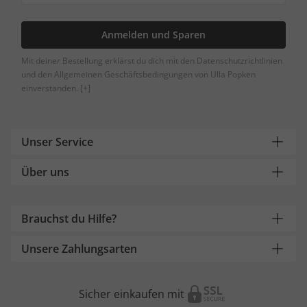
Anmelden und Sparen
Mit deiner Bestellung erklärst du dich mit den Datenschutzrichtlinien
und den Allgemeinen Geschäftsbedingungen von Ulla Popken
einverstanden.
[+]
Unser Service
Über uns
Brauchst du Hilfe?
Unsere Zahlungsarten
Sicher einkaufen mit