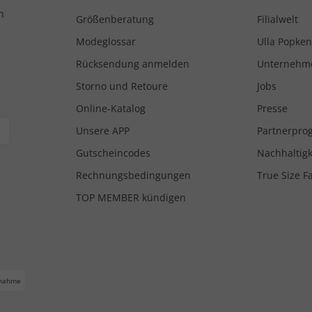
n
Größenberatung
Filialwelt
Modeglossar
Ulla Popken
Rücksendung anmelden
Unternehm
Storno und Retoure
Jobs
Online-Katalog
Presse
Unsere APP
Partnerpr
Gutscheincodes
Nachhaltigk
Rechnungsbedingungen
True Size F
TOP MEMBER kündigen
nahme