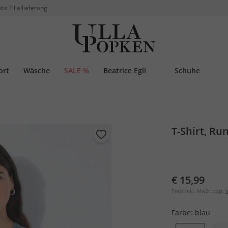
tis Filiallieferung
ort
Wäsche
SALE %
Beatrice Egli
Schuhe
T-Shirt, Ru
€ 15,99
Preis inkl. MwSt. zzgl.
V
Farbe:
blau