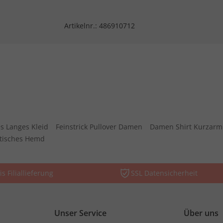
Artikelnr.:
486910712
s Langes Kleid
Feinstrick Pullover Damen
Damen Shirt Kurzarm
stisches Hemd
is Filiallieferung
SSL Datensicherheit
Unser Service
Über uns