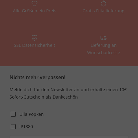
Alle Größen ein Preis
Gratis Filiallieferung
SSL Datensicherheit
Lieferung an
Wunschadresse
Nichts mehr verpassen!
Melde dich für den Newsletter an und erhalte einen 10€
Sofort-Gutschein als Dankeschön
Ulla Popken
JP1880