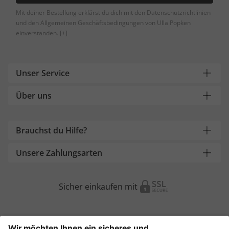
Mit deiner Bestellung erklärst du dich mit den Datenschutzrichtlinien
und den Allgemeinen Geschäftsbedingungen von Ulla Popken
einverstanden.
[+]
Unser Service
Über uns
Brauchst du Hilfe?
Unsere Zahlungsarten
Sicher einkaufen mit
Weitere Onlineshops