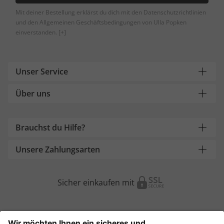
Mit deiner Bestellung erklärst du dich mit den Datenschutzrichtlinien
und den Allgemeinen Geschäftsbedingungen von Ulla Popken
einverstanden.
[+]
Unser Service
Über uns
Brauchst du Hilfe?
Unsere Zahlungsarten
Sicher einkaufen mit
Weitere Onlineshops