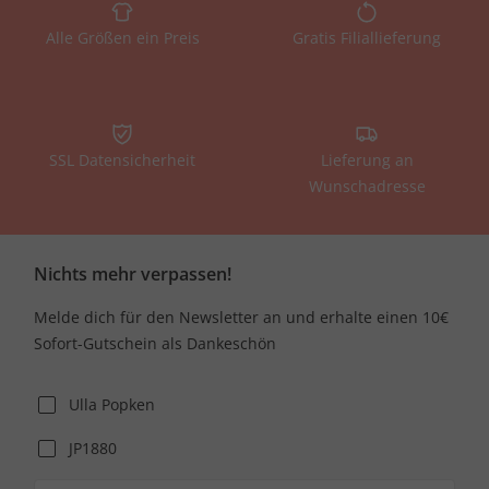
Alle Größen ein Preis
Gratis Filiallieferung
SSL Datensicherheit
Lieferung an
Wunschadresse
Nichts mehr verpassen!
Melde dich für den Newsletter an und erhalte einen 10€
Sofort-Gutschein als Dankeschön
Ulla Popken
JP1880