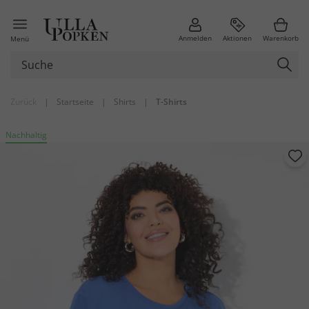
Anmelden
Aktionen
Warenkorb
Menü
Zurück
|
Startseite
|
Shirts
|
T-Shirts
Nachhaltig