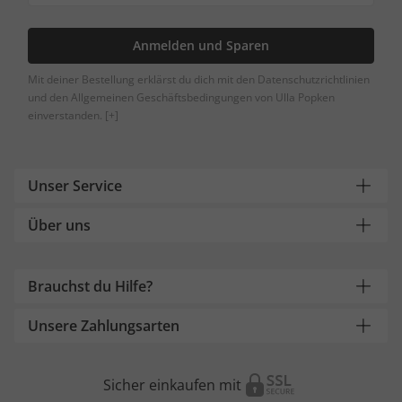
Anmelden und Sparen
Mit deiner Bestellung erklärst du dich mit den Datenschutzrichtlinien
und den Allgemeinen Geschäftsbedingungen von Ulla Popken
einverstanden.
[+]
Unser Service
Über uns
Brauchst du Hilfe?
Unsere Zahlungsarten
Sicher einkaufen mit