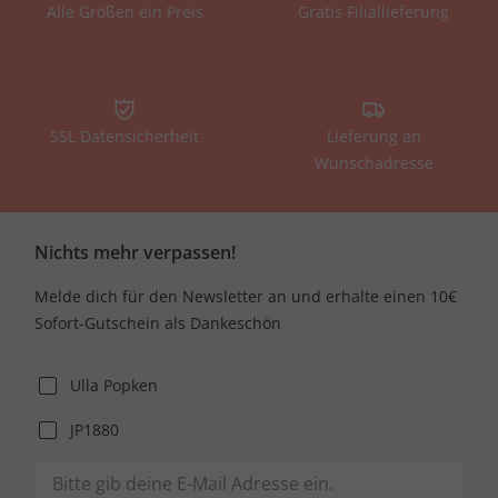
Alle Größen ein Preis
Gratis Filiallieferung
SSL Datensicherheit
Lieferung an
Wunschadresse
Nichts mehr verpassen!
Melde dich für den Newsletter an und erhalte einen 10€
Sofort-Gutschein als Dankeschön
Ulla Popken
JP1880