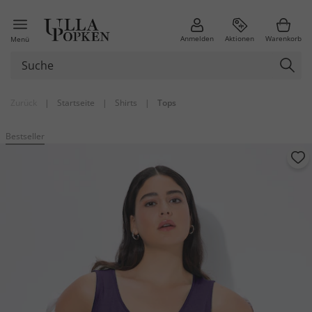
Anmelden
Aktionen
Warenkorb
Menü
Zurück
|
Startseite
|
Shirts
|
Tops
Bestseller