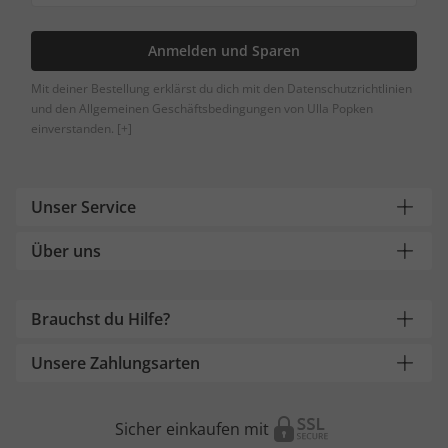
Anmelden und Sparen
Mit deiner Bestellung erklärst du dich mit den Datenschutzrichtlinien
und den Allgemeinen Geschäftsbedingungen von Ulla Popken
einverstanden.
[+]
Unser Service
Über uns
Brauchst du Hilfe?
Unsere Zahlungsarten
Sicher einkaufen mit