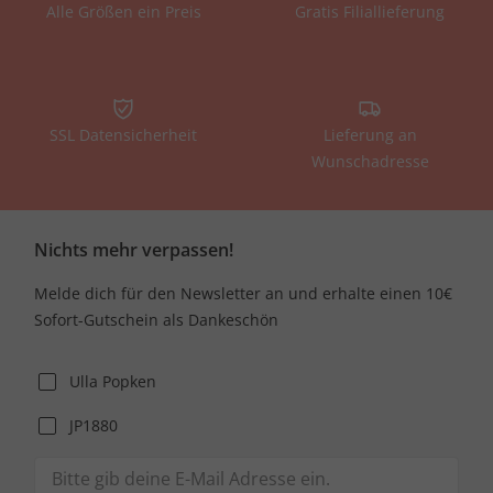
Alle Größen ein Preis
Gratis Filiallieferung
SSL Datensicherheit
Lieferung an
Wunschadresse
Nichts mehr verpassen!
Melde dich für den Newsletter an und erhalte einen 10€
Sofort-Gutschein als Dankeschön
Ulla Popken
JP1880