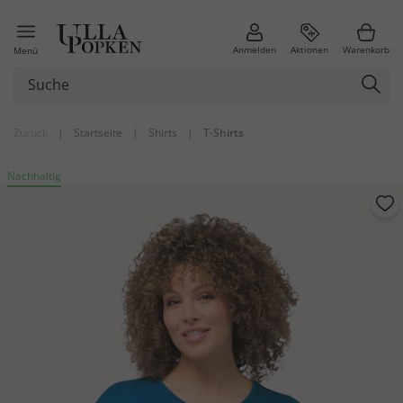
Anmelden
Aktionen
Warenkorb
Menü
Zurück
|
Startseite
|
Shirts
|
T-Shirts
Nachhaltig