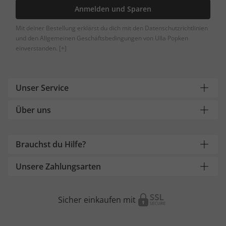
Anmelden und Sparen
Mit deiner Bestellung erklärst du dich mit den Datenschutzrichtlinien
und den Allgemeinen Geschäftsbedingungen von Ulla Popken
einverstanden.
[+]
Unser Service
Über uns
Brauchst du Hilfe?
Unsere Zahlungsarten
Sicher einkaufen mit