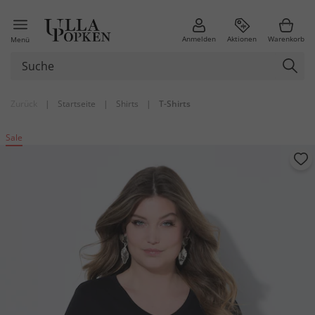
Anmelden
Aktionen
Warenkorb
Menü
Zurück
|
Startseite
|
Shirts
|
T-Shirts
Sale