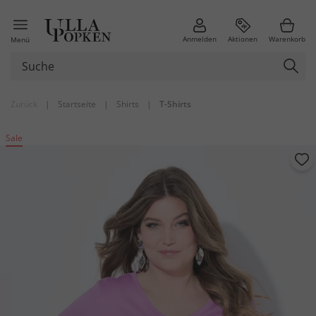
Anmelden
Aktionen
Warenkorb
Menü
Zurück
|
Startseite
|
Shirts
|
T-Shirts
Sale