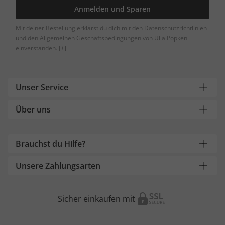
Anmelden und Sparen
Mit deiner Bestellung erklärst du dich mit den Datenschutzrichtlinien
und den Allgemeinen Geschäftsbedingungen von Ulla Popken
einverstanden.
[+]
Unser Service
Über uns
Brauchst du Hilfe?
Unsere Zahlungsarten
Sicher einkaufen mit