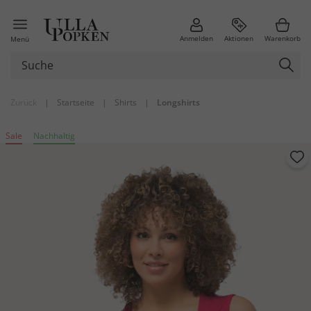
Anmelden
Aktionen
Warenkorb
Menü
Zurück
|
Startseite
|
Shirts
|
Longshirts
Sale
Nachhaltig