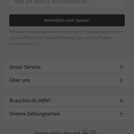
Anmelden und Sparen
Mit deiner Bestellung erklärst du dich mit den Datenschutzrichtlinien
und den Allgemeinen Geschäftsbedingungen von Ulla Popken
einverstanden.
[+]
Unser Service
Über uns
Brauchst du Hilfe?
Unsere Zahlungsarten
Sicher einkaufen mit