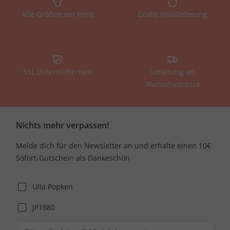
Alle Größen ein Preis
Gratis Filiallieferung
SSL Datensicherheit
Lieferung an
Wunschadresse
Nichts mehr verpassen!
Melde dich für den Newsletter an und erhalte einen 10€
Sofort-Gutschein als Dankeschön
Ulla Popken
JP1880