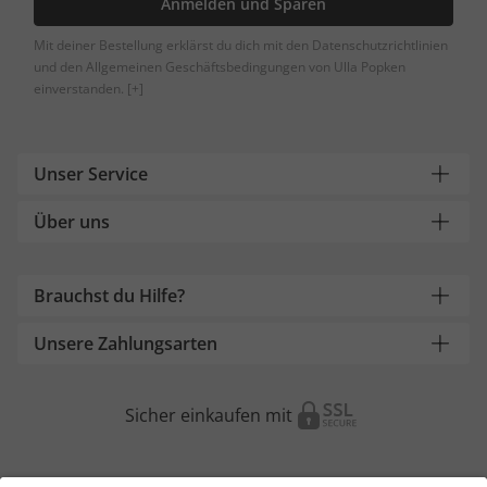
Anmelden und Sparen
Mit deiner Bestellung erklärst du dich mit den Datenschutzrichtlinien
und den Allgemeinen Geschäftsbedingungen von Ulla Popken
einverstanden.
[+]
Unser Service
Über uns
Brauchst du Hilfe?
Unsere Zahlungsarten
Sicher einkaufen mit