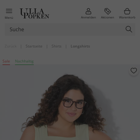
Anmelden
Aktionen
Warenkorb
Menü
Zurück
|
Startseite
|
Shirts
|
Longshirts
Sale
Nachhaltig