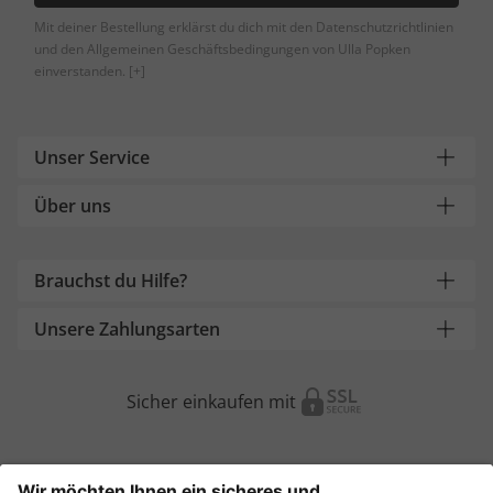
Mit deiner Bestellung erklärst du dich mit den Datenschutzrichtlinien
und den Allgemeinen Geschäftsbedingungen von Ulla Popken
einverstanden.
[+]
Unser Service
Über uns
Brauchst du Hilfe?
Unsere Zahlungsarten
Sicher einkaufen mit
Weitere Onlineshops