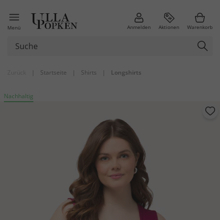
Anmelden
Aktionen
Warenkorb
Menü
Zurück
|
Startseite
|
Shirts
|
Longshirts
Nachhaltig