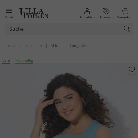
Anmelden
Aktionen
Warenkorb
Menü
Zurück
|
Startseite
|
Shirts
|
Longshirts
Sale
Nachhaltig