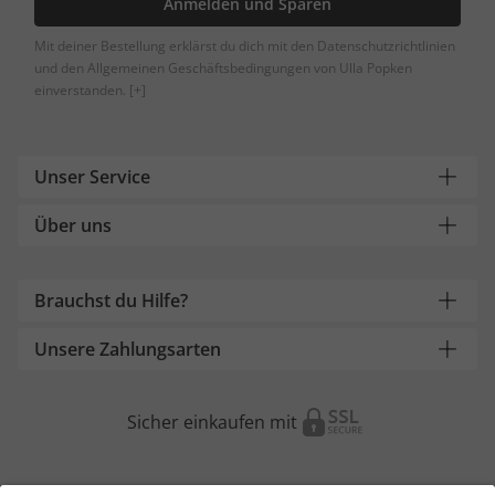
Anmelden und Sparen
Mit deiner Bestellung erklärst du dich mit den Datenschutzrichtlinien
und den Allgemeinen Geschäftsbedingungen von Ulla Popken
einverstanden.
[+]
Unser Service
Über uns
Brauchst du Hilfe?
Unsere Zahlungsarten
Sicher einkaufen mit