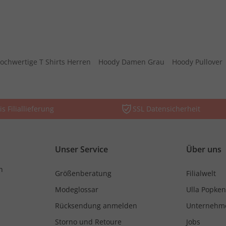
ochwertige T Shirts Herren
Hoody Damen Grau
Hoody Pullover
is Filiallieferung
SSL Datensicherheit
Unser Service
Über uns
n
Größenberatung
Filialwelt
Modeglossar
Ulla Popken
Rücksendung anmelden
Unternehm
Storno und Retoure
Jobs