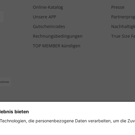
Online-Katalog
Presse
Unsere APP
Partnerpr
Gutscheincodes
Nachhaltigk
Rechnungsbedingungen
True Size F
TOP MEMBER kündigen
nahme