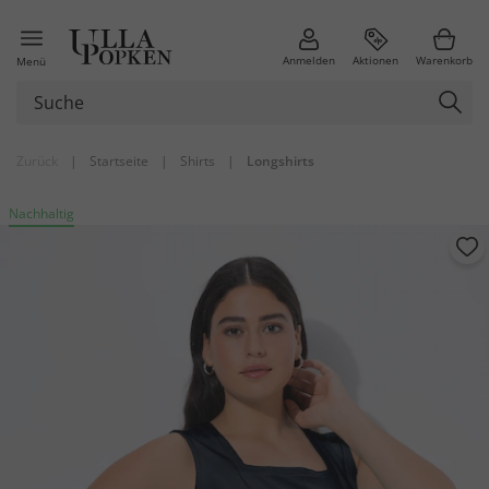
Anmelden
Aktionen
Warenkorb
Menü
Zurück
|
Startseite
|
Shirts
|
Longshirts
Nachhaltig