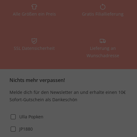
Alle Größen ein Preis
Gratis Filiallieferung
SSL Datensicherheit
Lieferung an
Wunschadresse
Nichts mehr verpassen!
Melde dich für den Newsletter an und erhalte einen 10€
Sofort-Gutschein als Dankeschön
Ulla Popken
JP1880