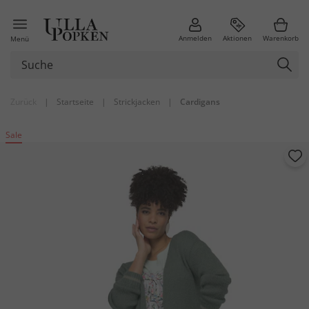
Anmelden
Aktionen
Warenkorb
Menü
Zurück
|
Startseite
|
Strickjacken
|
Cardigans
Sale