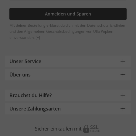
Anmelden und Sparen
Mit deiner Bestellung erklärst du dich mit den Datenschutzrichtlinien
und den Allgemeinen Geschäftsbedingungen von Ulla Popken
einverstanden.
[+]
Unser Service
Über uns
Brauchst du Hilfe?
Unsere Zahlungsarten
Sicher einkaufen mit