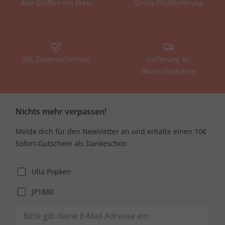
Alle Größen ein Preis
Gratis Filiallieferung
SSL Datensicherheit
Lieferung an
Wunschadresse
Nichts mehr verpassen!
Melde dich für den Newsletter an und erhalte einen 10€
Sofort-Gutschein als Dankeschön
Ulla Popken
JP1880