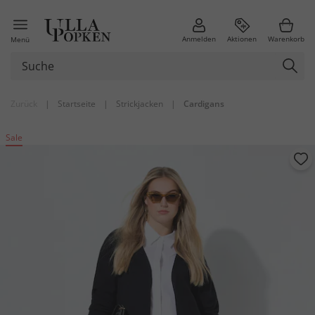
Anmelden
Aktionen
Warenkorb
Menü
Zurück
|
Startseite
|
Strickjacken
|
Cardigans
Sale