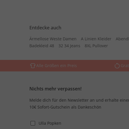
Entdecke auch
Ärmellose Weste Damen
A Linien Kleider
Abend
Badekleid 48
32 34 Jeans
8XL Pullover
Alle Größen ein Preis
Grat
Nichts mehr verpassen!
Melde dich für den Newsletter an und erhalte eine
10€ Sofort-Gutschein als Dankeschön
Ulla Popken