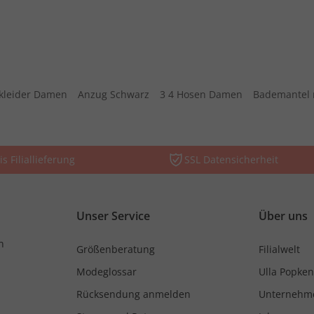
kleider Damen
Anzug Schwarz
3 4 Hosen Damen
Bademantel 
is Filiallieferung
SSL Datensicherheit
Unser Service
Über uns
n
Größenberatung
Filialwelt
Modeglossar
Ulla Popken
Rücksendung anmelden
Unternehm