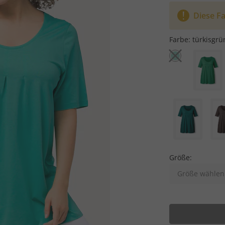
Diese Fa
Farbe:
türkisgrü
Größe:
Größe wählen