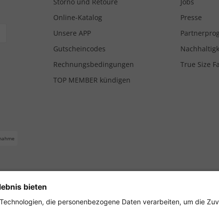
Storno und Retoure
Jobs
Online-Katalog
Presse
Unsere APP
Partnerpr
Gutscheincodes
Nachhaltigk
Rechnungsbedingungen
True Size F
TOP MEMBER kündigen
nahme