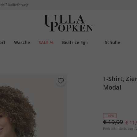
tis Filiallieferung
ort
Wäsche
SALE %
Beatrice Egli
Schuhe
T-Shirt, Zi
Modal
- 40%
€ 19,99
€ 11,
Preis inkl. MwSt. zzgl.
V