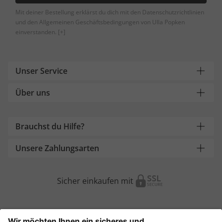
Mit deiner Bestellung erklärst du dich mit den Datenschutzrichtlinien
und den Allgemeinen Geschäftsbedingungen von Ulla Popken
einverstanden.
[+]
Unser Service
Über uns
Brauchst du Hilfe?
Unsere Zahlungsarten
Sicher einkaufen mit
Weitere Onlineshops