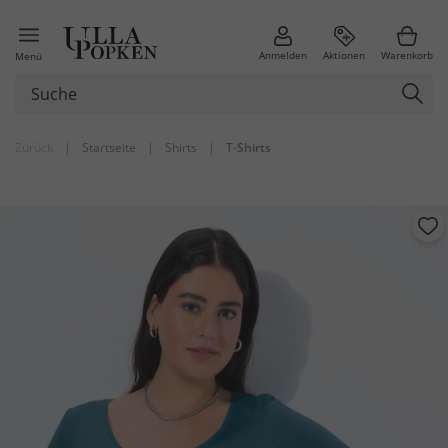
Anmelden
Aktionen
Warenkorb
Menü
Zurück
|
Startseite
|
Shirts
|
T-Shirts