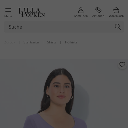
Anmelden
Aktionen
Warenkorb
Menü
Zurück
|
Startseite
|
Shirts
|
T-Shirts