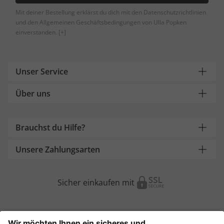
Mit deiner Bestellung erklärst du dich mit den Datenschutzrichtlinien
und den Allgemeinen Geschäftsbedingungen von Ulla Popken
einverstanden.
[+]
Unser Service
Über uns
Brauchst du Hilfe?
Unsere Zahlungsarten
Sicher einkaufen mit
Weitere Onlineshops