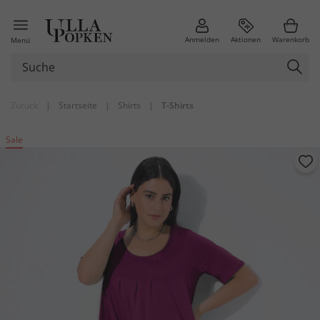
Anmelden
Aktionen
Warenkorb
Menü
Zurück
|
Startseite
|
Shirts
|
T-Shirts
Sale