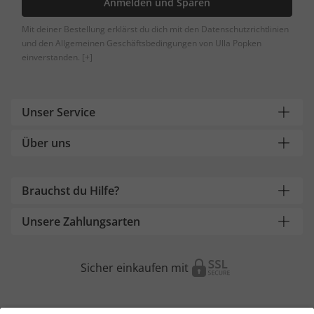
Anmelden und Sparen
Mit deiner Bestellung erklärst du dich mit den Datenschutzrichtlinien
und den Allgemeinen Geschäftsbedingungen von Ulla Popken
einverstanden.
[+]
Unser Service
Über uns
Brauchst du Hilfe?
Unsere Zahlungsarten
Sicher einkaufen mit