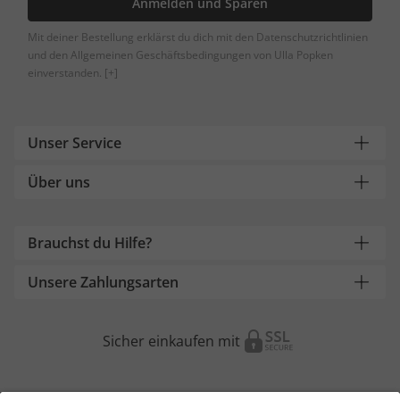
Anmelden und Sparen
Mit deiner Bestellung erklärst du dich mit den Datenschutzrichtlinien
und den Allgemeinen Geschäftsbedingungen von Ulla Popken
einverstanden.
[+]
Unser Service
Über uns
Brauchst du Hilfe?
Unsere Zahlungsarten
Sicher einkaufen mit