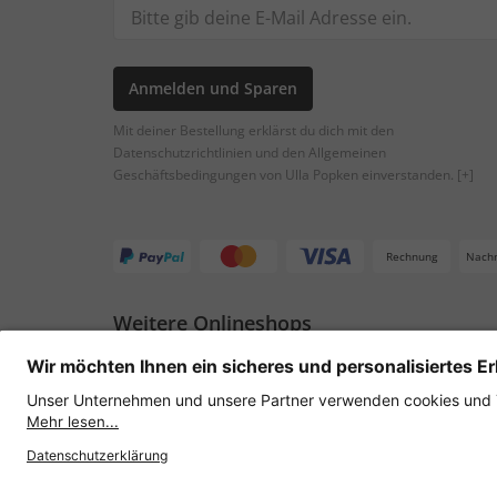
Anmelden und Sparen
Mit deiner Bestellung erklärst du dich mit den
Datenschutzrichtlinien und den Allgemeinen
Geschäftsbedingungen von Ulla Popken einverstanden.
[+]
Rechnung
Nach
Weitere Onlineshops
Österreich
Datenschutz
AGB
Widerruf erklären
Lie