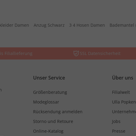
kleider Damen
Anzug Schwarz
3 4 Hosen Damen
Bademantel 
is Filiallieferung
SSL Datensicherheit
Unser Service
Über uns
n
Größenberatung
Filialwelt
Modeglossar
Ulla Popken
Rücksendung anmelden
Unternehm
Storno und Retoure
Jobs
Online-Katalog
Presse