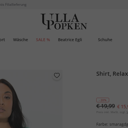
tis Filiallieferung
ort
Wäsche
SALE %
Beatrice Egli
Schuhe
Shirt, Rel
- 20%
€ 19,99
€ 15,
Preis inkl. MwSt. zzgl.
V
Farbe:
smaragd