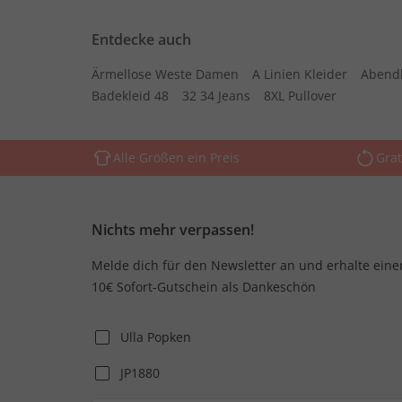
Entdecke auch
Ärmellose Weste Damen
A Linien Kleider
Abend
Badekleid 48
32 34 Jeans
8XL Pullover
Alle Größen ein Preis
Grat
Nichts mehr verpassen!
Melde dich für den Newsletter an und erhalte eine
10€ Sofort-Gutschein als Dankeschön
Ulla Popken
JP1880