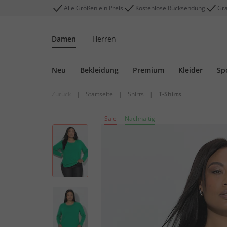
Alle Größen ein Preis
Kostenlose Rücksendung
Gra
Damen
Herren
Neu
Bekleidung
Premium
Kleider
Sp
Zurück
|
Startseite
|
Shirts
|
T-Shirts
Sale
Nachhaltig