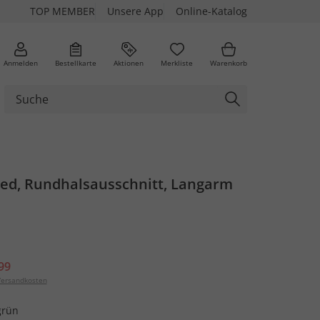
TOP MEMBER
Unsere App
Online-Katalog
Anmelden
Bestellkarte
Aktionen
Merkliste
Warenkorb
axed, Rundhalsausschnitt, Langarm
99
ersandkosten
grün