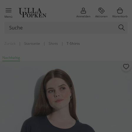
Anmelden
Aktionen
Warenkorb
Menü
Zurück
|
Startseite
|
Shirts
|
T-Shirts
Nachhaltig