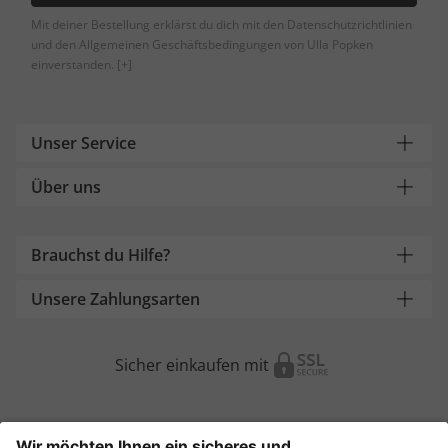
Mit deiner Bestellung erklärst du dich mit den Datenschutzrichtlinien
und den Allgemeinen Geschäftsbedingungen von Ulla Popken
einverstanden.
[+]
Unser Service
Über uns
Brauchst du Hilfe?
Unsere Zahlungsarten
Sicher einkaufen mit
Weitere Onlineshops