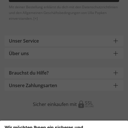
Mit deiner Bestellung erklärst du dich mit den Datenschutzrichtlinien
und den Allgemeinen Geschäftsbedingungen von Ulla Popken
einverstanden.
[+]
Unser Service
Über uns
Brauchst du Hilfe?
Unsere Zahlungsarten
Sicher einkaufen mit
Weitere Onlineshops