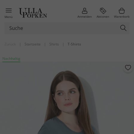
Anmelden
Aktionen
Warenkorb
Menü
Zurück
|
Startseite
|
Shirts
|
T-Shirts
Nachhaltig