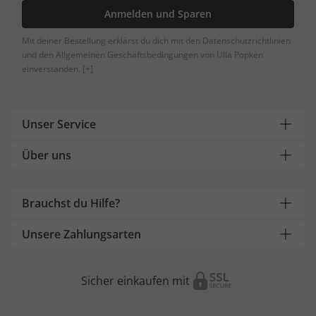
Anmelden und Sparen
Mit deiner Bestellung erklärst du dich mit den Datenschutzrichtlinien
und den Allgemeinen Geschäftsbedingungen von Ulla Popken
einverstanden.
[+]
Unser Service
Über uns
Brauchst du Hilfe?
Unsere Zahlungsarten
Sicher einkaufen mit