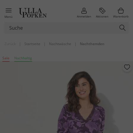
Anmelden
Aktionen
Warenkorb
Menü
Zurück
|
Startseite
|
Nachtwäsche
|
Nachthemden
Sale
Nachhaltig