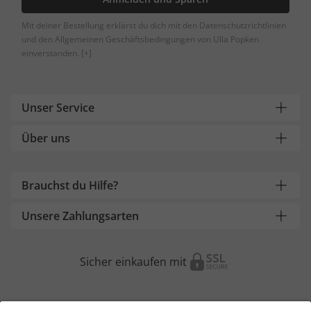
Mit deiner Bestellung erklärst du dich mit den Datenschutzrichtlinien
und den Allgemeinen Geschäftsbedingungen von Ulla Popken
einverstanden.
[+]
Unser Service
Über uns
Brauchst du Hilfe?
Unsere Zahlungsarten
Sicher einkaufen mit