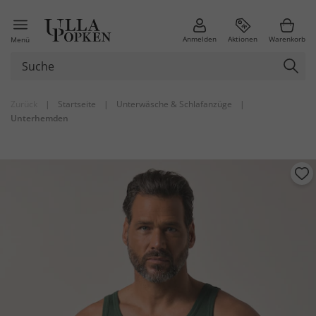
Anmelden
Aktionen
Warenkorb
Menü
Zurück
|
Startseite
|
Unterwäsche & Schlafanzüge
|
Unterhemden