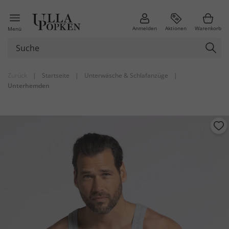
Anmelden
Aktionen
Warenkorb
Menü
Zurück
|
Startseite
|
Unterwäsche & Schlafanzüge
|
Unterhemden