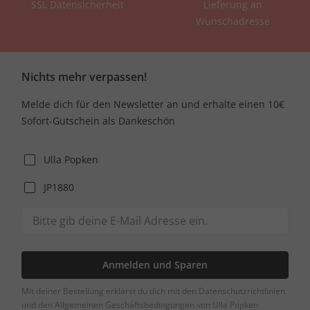
SSL Datensicherheit
Lieferung an
Wunschadresse
Nichts mehr verpassen!
Melde dich für den Newsletter an und erhalte einen 10€
Sofort-Gutschein als Dankeschön
Ulla Popken
JP1880
Anmelden und Sparen
Mit deiner Bestellung erklärst du dich mit den Datenschutzrichtlinien
und den Allgemeinen Geschäftsbedingungen von Ulla Popken