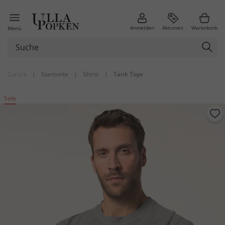
Anmelden
Aktionen
Warenkorb
Menü
Zurück
|
Startseite
|
Shirts
|
Tank Tops
Sale