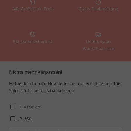
Alle Größen ein Preis
Gratis Filiallieferung
SSL Datensicherheit
Lieferung an
Wunschadresse
Nichts mehr verpassen!
Melde dich für den Newsletter an und erhalte einen 10€
Sofort-Gutschein als Dankeschön
Ulla Popken
JP1880