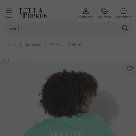
Anmelden
Aktionen
Warenkorb
Menü
Zurück
|
Startseite
|
Shirts
|
T-Shirts
Sale