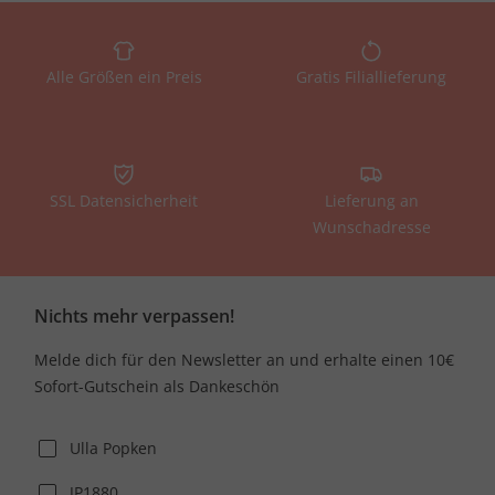
Alle Größen ein Preis
Gratis Filiallieferung
SSL Datensicherheit
Lieferung an
Wunschadresse
Nichts mehr verpassen!
Melde dich für den Newsletter an und erhalte einen 10€
Sofort-Gutschein als Dankeschön
Ulla Popken
JP1880